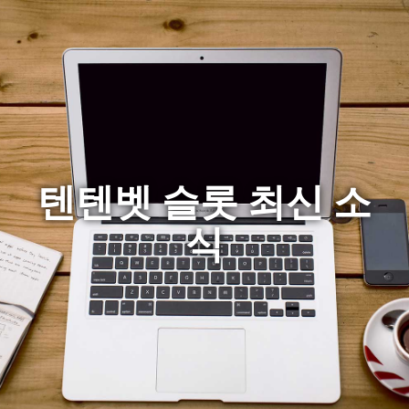
텐텐벳 슬롯 최신 소
식